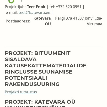
Projektijuht
Teet Enok
|
tel: +372 520 0951 |
e-mail:
teet@katevara.ee
|
Katevara
Pargi 37a 41537 Jõhvi, Ida-
Postiaadress:
OÜ
Virumaa
PROJEKT: BITUUMENIT
SISALDAVA
KATUSEKATTEMATERJALIDE
RINGLUSSE SUUNAMISE
POTENTSIAALI
RAKENDUSUURING
Projekti tutvustus
PROJEKT: KATEVARA OÜ