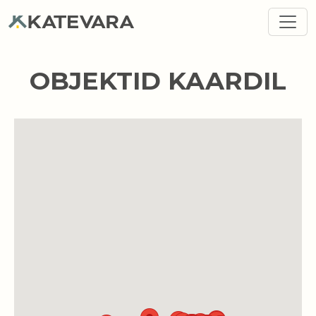
Liigu edasi põhisisu juurde
OBJEKTID KAARDIL