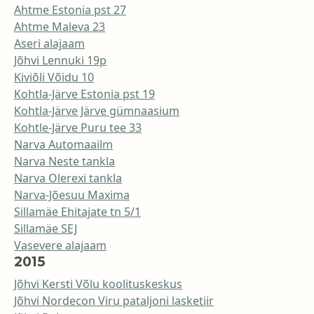
Ahtme Estonia pst 27
Ahtme Maleva 23
Aseri alajaam
Jõhvi Lennuki 19p
Kiviõli Võidu 10
Kohtla-Järve Estonia pst 19
Kohtla-Järve Järve gümnaasium
Kohtle-Järve Puru tee 33
Narva Automaailm
Narva Neste tankla
Narva Olerexi tankla
Narva-Jõesuu Maxima
Sillamäe Ehitajate tn 5/1
Sillamäe SEJ
Vasevere alajaam
2015
Jõhvi Kersti Võlu koolituskeskus
Jõhvi Nordecon Viru pataljoni lasketiir