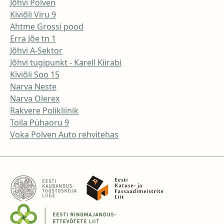
Jõhvi Polven
Kiviõli Viru 9
Ahtme Grossi pood
Erra Jõe tn 1
Jõhvi A-Sektor
Jõhvi tugipunkt - Karell Kiirabi
Kiviõli Soo 15
Narva Neste
Narva Olerex
Rakvere Polikliinik
Toila Pühaoru 9
Voka Polven Auto rehvitehas