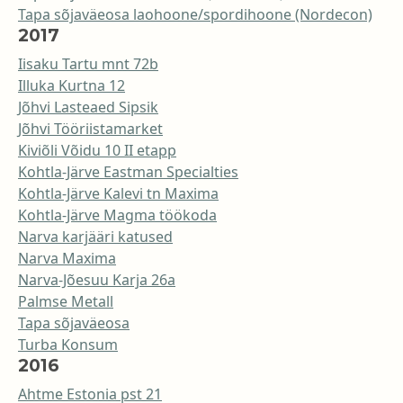
Tapa sõjaväeosa laohoone/spordihoone (Nordecon)
2017
Iisaku Tartu mnt 72b
Illuka Kurtna 12
Jõhvi Lasteaed Sipsik
Jõhvi Tööriistamarket
Kiviõli Võidu 10 II etapp
Kohtla-Järve Eastman Specialties
Kohtla-Järve Kalevi tn Maxima
Kohtla-Järve Magma töökoda
Narva karjääri katused
Narva Maxima
Narva-Jõesuu Karja 26a
Palmse Metall
Tapa sõjaväeosa
Turba Konsum
2016
Ahtme Estonia pst 21